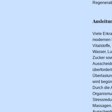
Regenerati
Ausleitu
Viele Erk
modernen L
Vitalstof
Wasser, Lu
Zucker sow
Ausscheidu
überforder
Überlastun
wird begüns
Durch die 
Organismus
Stressredu
Massagen. 
Ausscheidu