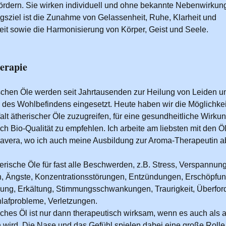
fördern. Sie wirken individuell und ohne bekannte Nebenwirkun
sziel ist die Zunahme von Gelassenheit, Ruhe, Klarheit und
eit sowie die Harmonisierung von Körper, Geist und Seele.
erapie
schen Öle werden seit Jahrtausenden zur Heilung von Leiden u
 des Wohlbefindens eingesetzt. Heute haben wir die Möglichkeit
alt ätherischer Öle zuzugreifen, für eine gesundheitliche Wirkun
ch Bio-Qualität zu empfehlen. Ich arbeite am liebsten mit den Ö
avera, wo ich auch meine Ausbildung zur Aroma-Therapeutin ab
herische Öle für fast alle Beschwerden, z.B. Stress, Verspannun
 Ängste, Konzentrationsstörungen, Entzündungen, Erschöpfun
ung, Erkältung, Stimmungsschwankungen, Traurigkeit, Überfor
hlafprobleme, Verletzungen.
sches Öl ist nur dann therapeutisch wirksam, wenn es auch al
wird. Die Nase und das Gefühl spielen dabei eine große Rolle.