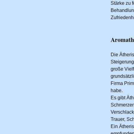
Stärke zu 
Behandlung
Zufriedenh
Aromath
Die Ätheri
Steigerung
große Vielf
grundsätzli
Firma Prim
habe.
Es gibt Ät
Schmerzen,
Verschlack
Trauer, Sc
Ein Ätheri
empfunden 