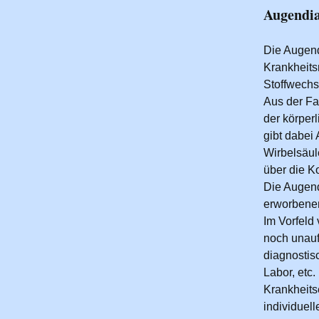
Augendi
Die Augend
Krankheit
Stoffwech
Aus der Fa
der körper
gibt dabei
Wirbelsäul
über die K
Die Augend
erworbene
Im Vorfeld
noch unauff
diagnostis
Labor, etc
Krankheits
individuel