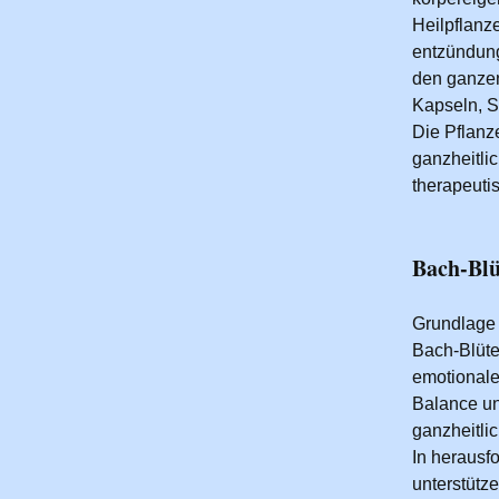
Heilpflanz
entzündung
den ganzen
Kapseln, 
Die Pflanz
ganzheitli
therapeuti
Bach-Blü
Grundlage 
Bach-Blüte
emotionale
Balance un
ganzheitli
In herausf
unterstütz