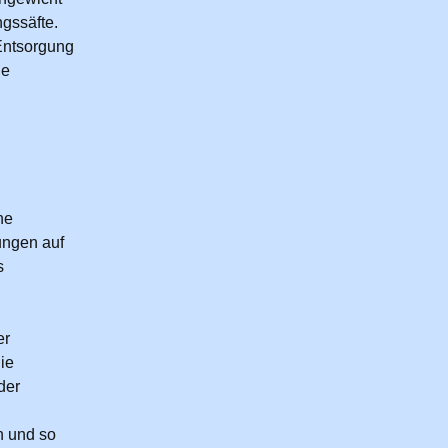
gssäfte.
 Entsorgung
ie
he
ungen auf
s
er
ie
der
n und so