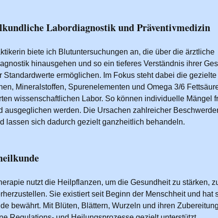
lkundliche Labordiagnostik und Präventivmedizin
ktikerin biete ich Blutuntersuchungen an, die über die ärztliche
agnostik hinausgehen und so ein tieferes Verständnis ihrer Ge
er Standardwerte ermöglichen. Im Fokus steht dabei die gezielt
nen, Mineralstoffen, Spurenelementen und Omega 3/6 Fettsäur
erten wissenschaftlichen Labor. So können individuelle Mängel f
d ausgeglichen werden. Die Ursachen zahlreicher Beschwerd
nd lassen sich dadurch gezielt ganzheitlich behandeln.
heilkunde
herapie nutzt die Heilpflanzen, um die Gesundheit zu stärken, z
herzustellen. Sie existiert seit Beginn der Menschheit und hat 
de bewährt. Mit Blüten, Blättern, Wurzeln und ihren Zubereitu
ne Regulations- und Heilungsprozesse gezielt unterstützt.