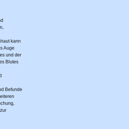
nd
n,
nhaut kann
as Auge
es und der
es Blutes
d
und Befunde
weiteren
uchung,
zur