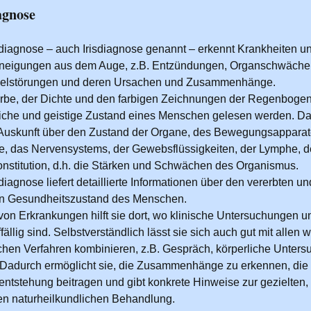
agnose
iagnose – auch Irisdiagnose genannt – erkennt Krankheiten u
sneigungen aus dem Auge, z.B. Entzündungen, Organschwäche
selstörungen und deren Ursachen und Zusammenhänge.
rbe, der Dichte und den farbigen Zeichnungen der Regenboge
liche und geistige Zustand eines Menschen gelesen werden. D
 Auskunft über den Zustand der Organe, des Bewegungsapparat
e, das Nervensystems, der Gewebsflüssigkeiten, der Lymphe, d
onstitution, d.h. die Stärken und Schwächen des Organismus.
iagnose liefert detaillierte Informationen über den vererbten un
n Gesundheitszustand des Menschen.
 von Erkrankungen hilft sie dort, wo klinische Untersuchungen 
ällig sind. Selbstverständlich lässt sie sich auch gut mit allen 
chen Verfahren kombinieren, z.B. Gespräch, körperliche Unters
. Dadurch ermöglicht sie, die Zusammenhänge zu erkennen, die 
entstehung beitragen und gibt konkrete Hinweise zur gezielten,
len naturheilkundlichen Behandlung.