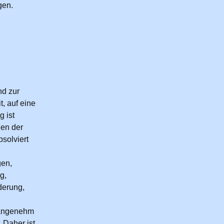
gen.
nd zur
, auf eine
g ist
len der
solviert
gen,
g,
derung,
s angenehm
 Daher ist