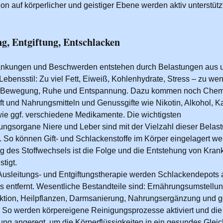
on auf körperlicher und geistiger Ebene werden aktiv unterstützt
ng, Entgiftung, Entschlacken
rankungen und Beschwerden entstehen durch Belastungen aus
ebensstil: Zu viel Fett, Eiweiß, Kohlenhydrate, Stress – zu we
fe, Bewegung, Ruhe und Entspannung. Dazu kommen noch Chemi
ft und Nahrungsmitteln und Genussgifte wie Nikotin, Alkohol, Ka
ie ggf. verschiedene Medikamente. Die wichtigsten
ngsorgane Niere und Leber sind mit der Vielzahl dieser Belast
t. So können Gift- und Schlackenstoffe im Körper eingelagert we
g des Stoffwechsels ist die Folge und die Entstehung von Kran
tigt.
Ausleitungs- und Entgiftungstherapie werden Schlackendepots
 entfernt. Wesentliche Bestandteile sind: Ernährungsumstellun
ktion, Heilpflanzen, Darmsanierung, Nahrungsergänzung und g
So werden körpereigene Reinigungsprozesse aktiviert und die
ng angeregt, um die Körperflüssigkeiten in ein gesundes Glei