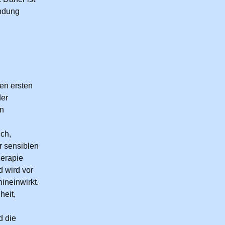
endung
en ersten
der
en
ich,
er sensiblen
herapie
d wird vor
ineinwirkt.
heit,
d die