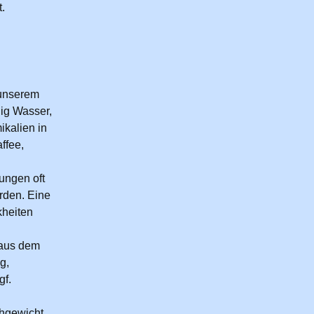
.
 unserem
nig Wasser,
kalien in
ffee,
ungen oft
rden. Eine
kheiten
 aus dem
g,
gf.
chgewicht