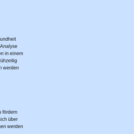
sundheit
e Analyse
en in einem
rühzeitig
en werden
u fördern
sich über
ngen werden