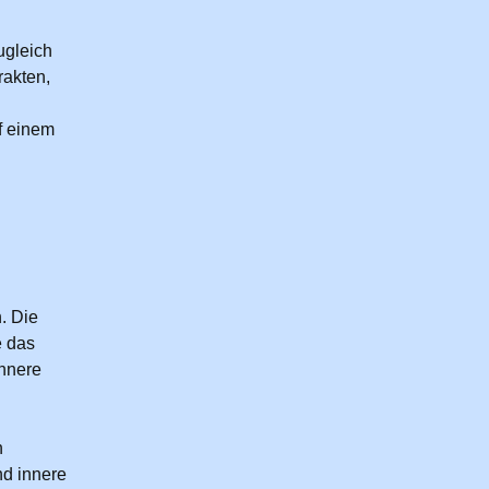
ugleich
rakten,
f einem
. Die
e das
Innere
n
nd innere