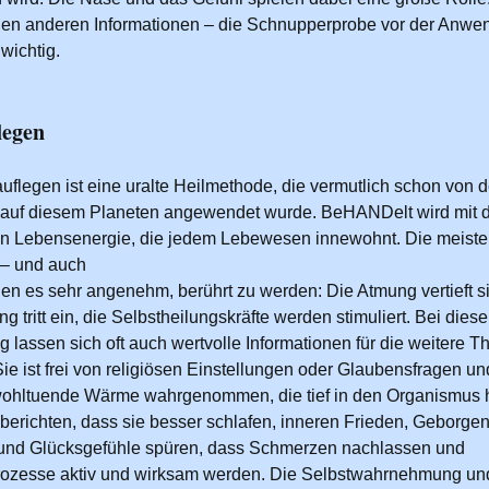
len anderen Informationen – die Schnupperprobe vor der Anw
wichtig.
legen
flegen ist eine uralte Heilmethode, die vermutlich schon von d
auf diesem Planeten angewendet wurde. BeHANDelt wird mit 
en Lebensenergie, die jedem Lebewesen innewohnt. Die meist
– und auch
nden es sehr angenehm, berührt zu werden: Die Atmung vertieft s
 tritt ein, die Selbstheilungskräfte werden stimuliert. Bei dies
 lassen sich oft auch wertvolle Informationen für die weitere T
ie ist frei von religiösen Einstellungen oder Glaubensfragen un
wohltuende Wärme wahrgenommen, die tief in den Organismus h
erichten, dass sie besser schlafen, inneren Frieden, Geborgen
und Glücksgefühle spüren, dass Schmerzen nachlassen und
ozesse aktiv und wirksam werden. Die Selbstwahrnehmung un