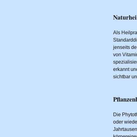
Naturhei
Als Heilpra
Standarddi
jenseits d
von Vitami
spezialisi
erkannt un
sichtbar u
Pflanzen
Die Phytot
oder wieder
Jahrtausen
körpereige