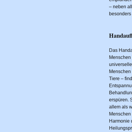
– neben al
besonders 
Handauf
Das Handau
Menschen 
universell
Menschen 
Tiere – fi
Entspannung
Behandlung
erspüren. S
allem als 
Menschen b
Harmonie 
Heilungspr