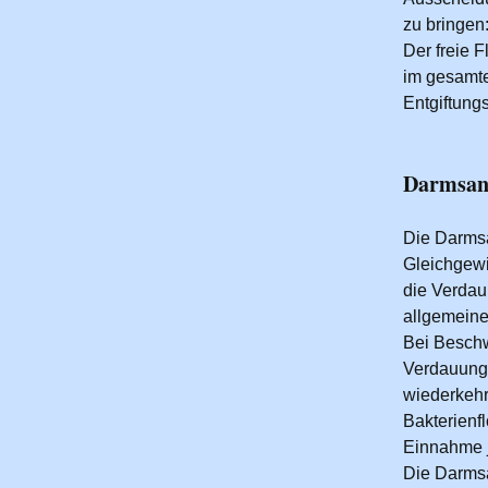
zu bringen
Der freie F
im gesamte
Entgiftungs
Darmsan
Die Darmsa
Gleichgewi
die Verdau
allgemeine
Bei Beschw
Verdauung,
wiederkehr
Bakterienfl
Einnahme 
Die Darmsa